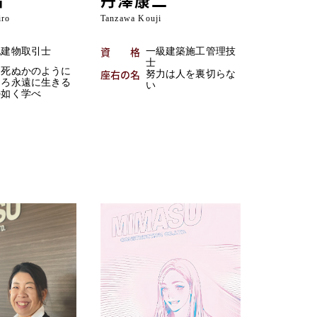
iro
Tanzawa Kouji
資格
地建物取引士
一級建築施工管理技
士
日死ぬかのように
座右の名
努力は人を裏切らな
きろ永遠に生きる
い
の如く学べ