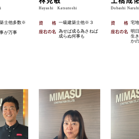
i
Hayashi Katsutoshi
Dobashi Naruh
資格
資格
築士他多数※
一級建築士他※３
宅
座右の名
座右の名
為せば成る為さねば
明
事が万事
成らぬ何事も
生
か