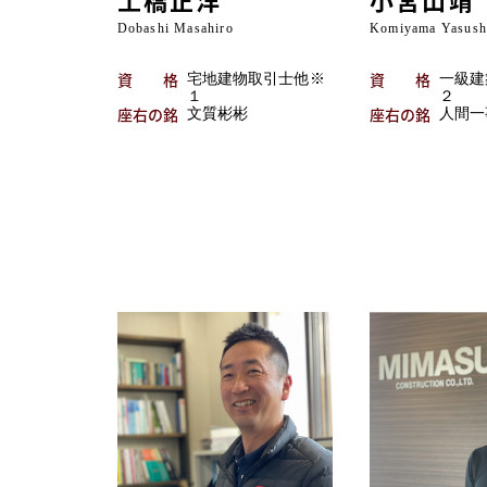
Dobashi Masahiro
Komiyama Yasush
資格
資格
宅地建物取引士他※
一級建
１
２
座右の銘
座右の銘
文質彬彬
人間一