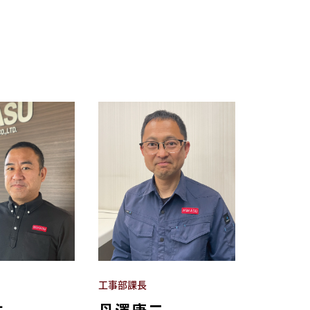
工事部課長
佑
丹澤康二