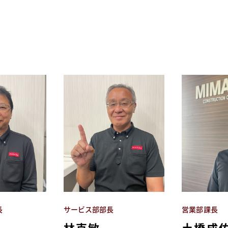
長
サービス部部長
営業部課長
林克敏
土橋成